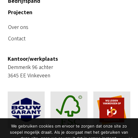
Bedrijfspand
Projecten
Over ons
Contact
Kantoor/werkplaats
Demmerik 96 achter
3645 EE Vinkeveen
We gebruiken cookies om ervoor te zorgen dat onze site zo
soepel mogelijk draait. Als je doorgaat met het gebruiken van