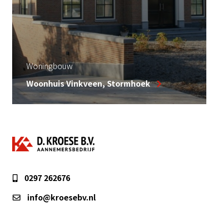
Agrarische stallen
Nieuwbouw rundveestal, Loenen a/d
Vecht
0297 262676
info@kroesebv.nl