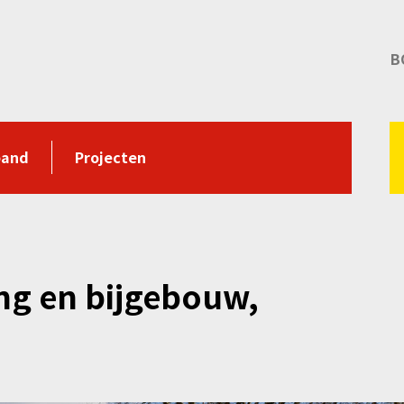
B
pand
Projecten
g en bijgebouw,