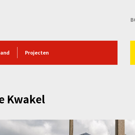
B
pand
Projecten
e Kwakel